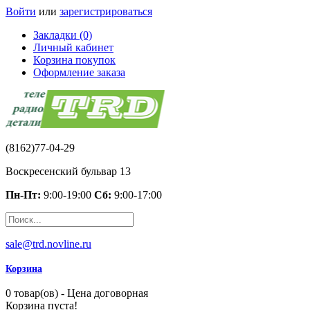
Войти
или
зарегистрироваться
Закладки (0)
Личный кабинет
Корзина покупок
Оформление заказа
(8162)77-04-29
Воскресенский бульвар 13
Пн-Пт:
9:00-19:00
Сб:
9:00-17:00
sale@trd.novline.ru
Корзина
0 товар(ов) - Цена договорная
Корзина пуста!