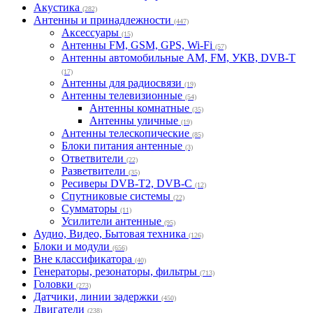
Акустика
(282)
Антенны и принадлежности
(447)
Аксессуары
(15)
Антенны FM, GSM, GPS, Wi-Fi
(57)
Антенны автомобильные AM, FM, УКВ, DVB-T
(17)
Антенны для радиосвязи
(19)
Антенны телевизионные
(54)
Антенны комнатные
(35)
Антенны уличные
(19)
Антенны телескопические
(85)
Блоки питания антенные
(3)
Ответвители
(22)
Разветвители
(35)
Ресиверы DVB-T2, DVB-C
(12)
Спутниковые системы
(22)
Сумматоры
(11)
Усилители антенные
(95)
Аудио, Видео, Бытовая техника
(126)
Блоки и модули
(656)
Вне классификатора
(40)
Генераторы, резонаторы, фильтры
(713)
Головки
(273)
Датчики, линии задержки
(450)
Двигатели
(238)