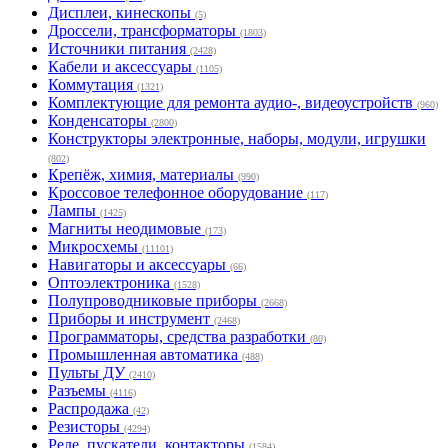
Дисплеи, кинескопы
(5)
Дроссели, трансформаторы
(1803)
Источники питания
(2428)
Кабели и аксессуары
(1105)
Коммутация
(1321)
Комплектующие для ремонта аудио-, видеоустройств
(960)
Конденсаторы
(2800)
Конструкторы электронные, наборы, модули, игрушки
(802)
Крепёж, химия, материалы
(990)
Кроссовое телефонное оборудование
(117)
Лампы
(1425)
Магниты неодимовые
(173)
Микросхемы
(11101)
Навигаторы и аксессуары
(66)
Оптоэлектроника
(1528)
Полупроводниковые приборы
(2668)
Приборы и инструмент
(2468)
Программаторы, средства разработки
(80)
Промышленная автоматика
(488)
Пульты ДУ
(2410)
Разъемы
(4116)
Распродажа
(42)
Резисторы
(4294)
Реле, пускатели, контакторы
(1584)